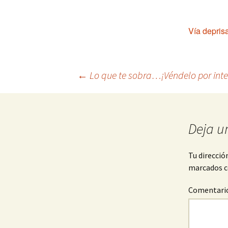
Vía depris
Navegación
←
Lo que te sobra…¡Véndelo por inte
de
Deja u
entradas
Tu direcció
marcados 
Comentari