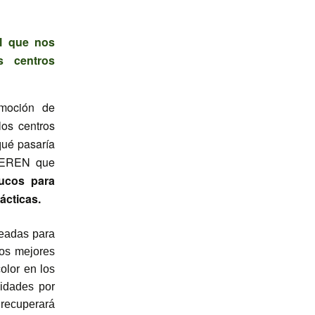
l que nos
s centros
omoción de
los centros
ué pasaría
UIEREN que
rucos para
ácticas.
readas para
los mejores
olor en los
idades por
 recuperará