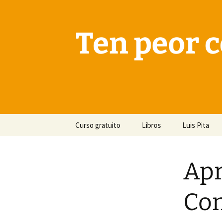
Saltar
al
contenido
Ten peor c
Curso gratuito
Libros
Luis Pita
Apr
Com