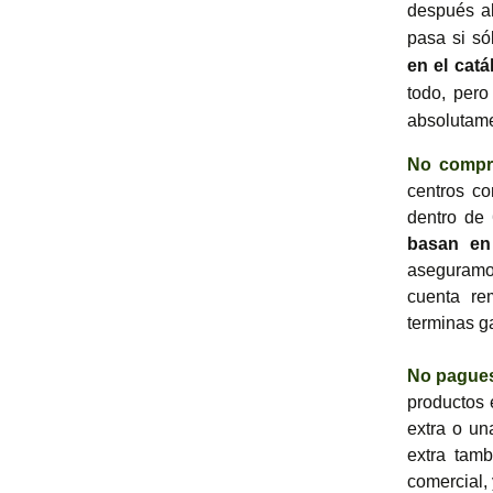
después al
pasa si s
en el cat
todo, per
absolutame
No compre
centros co
dentro de
basan en
aseguramo
cuenta re
terminas g
No pagues
productos 
extra o un
extra tam
comercial,