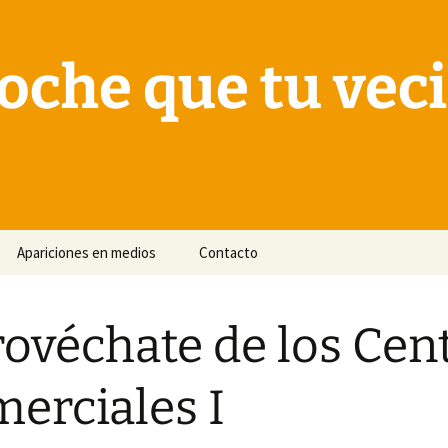
oche que tu vec
Apariciones en medios
Contacto
ovéchate de los Cen
erciales I