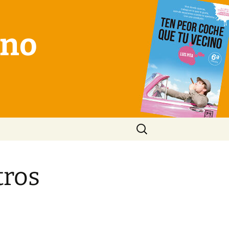
ino
Buscar:
tros