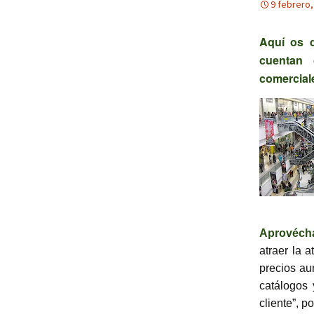
9 febrero,
Aquí os 
cuentan 
comercial
Aprovécha
atraer la 
precios au
catálogos
cliente”, 