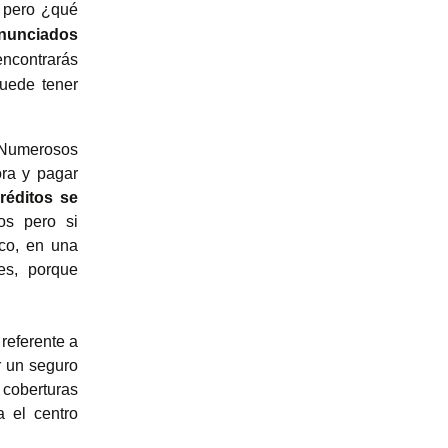
, pero ¿qué
nunciados
encontrarás
uede tener
Numerosos
ora y pagar
réditos se
s pero si
co, en una
es, porque
 referente a
r un seguro
 coberturas
 el centro