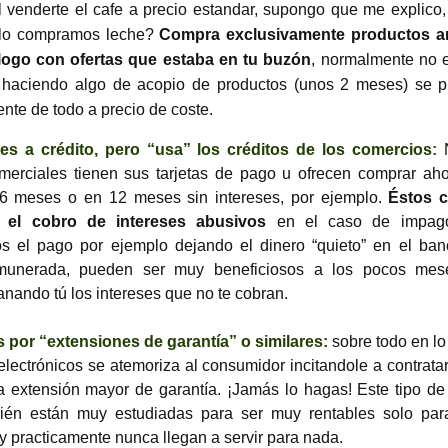
 venderte el cafe a precio estandar, supongo que me explico
ólo compramos leche?
Compra exclusivamente productos a
álogo con ofertas que estaba en tu buzón
, normalmente no 
o haciendo algo de acopio de productos (unos 2 meses) se p
nte de todo a precio de coste.
s a crédito, pero “usa” los créditos de los comercios
:
merciales tienen sus tarjetas de pago u ofrecen comprar ah
 6 meses o en 12 meses sin intereses, por ejemplo.
Éstos c
 el cobro de intereses abusivos
en el caso de impago
s el pago por ejemplo dejando el dinero “quieto” en el ban
munerada, pueden ser muy beneficiosos a los pocos mes
anando tú los intereses que no te cobran.
 por “extensiones de garantía” o similares:
sobre todo en lo
electrónicos se atemoriza al consumidor incitandole a contrata
a extensión mayor de garantía. ¡Jamás lo hagas! Este tipo de
bién están muy estudiadas para ser muy rentables solo para
 y practicamente nunca llegan a servir para nada.