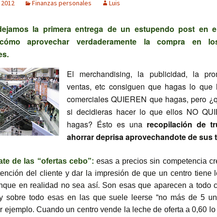
 2012
Finanzas personales
Luis
dejamos la primera entrega de un estupendo post en e
cómo aprovechar verdaderamente la compra en lo
es.
El merchandising, la publicidad, la pr
ventas, etc consiguen que hagas lo que 
comerciales QUIEREN que hagas, pero ¿q
si decidieras hacer lo que ellos NO Q
hagas? Ésto es una
recopilación de t
ahorrar deprisa aprovechandote de sus t
te de las “ofertas cebo”:
esas a precios sin competencia c
atención del cliente y dar la impresión de que un centro tiene 
nque en realidad no sea así. Son esas que aparecen a todo c
 y sobre todo esas en las que suele leerse “no más de 5 un
por ejemplo. Cuando un centro vende la leche de oferta a 0,60 lo