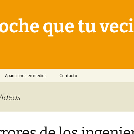
oche que tu vec
Apariciones en medios
Contacto
Vídeos
rrores de los ingenie