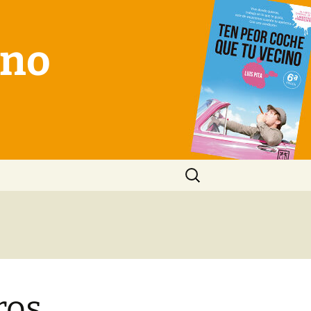
ino
Buscar:
ros