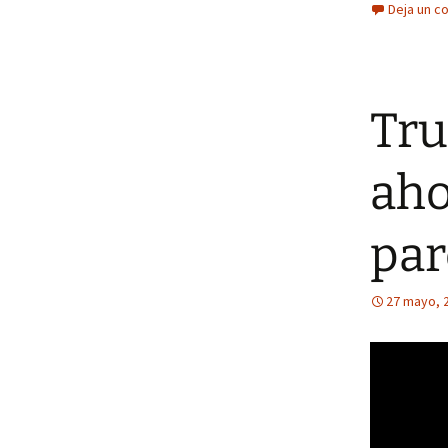
Deja un c
Tru
aho
par
27 mayo, 