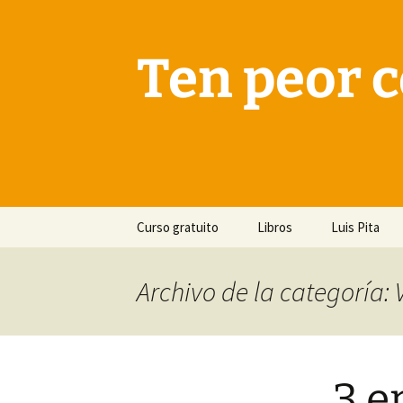
Saltar
al
contenido
Ten peor c
Curso gratuito
Libros
Luis Pita
Archivo de la categoría: 
3 e