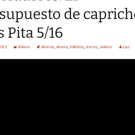
supuesto de caprich
s Pita 5/16
2013
Vídeos
ahorrar
,
ahorro
,
hábitos
,
trucos
,
vídeos
Luis