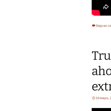
Deja un c
Tru
aho
ext
10 mayo, 