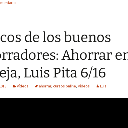
omentario
cos de los buenos
rradores: Ahorrar e
eja, Luis Pita 6/16
2013
Vídeos
ahorrar
,
cursos online
,
vídeos
Luis