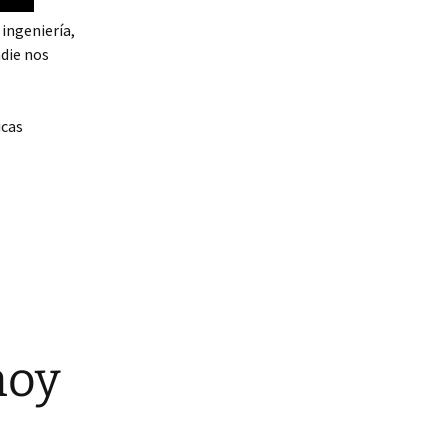
ingeniería,
adie nos
icas
hoy