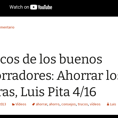
omentario
cos de los buenos
rradores: Ahorrar lo
ras, Luis Pita 4/16
2013
Vídeos
ahorrar
,
ahorro
,
consejos
,
trucos
,
vídeos
Luis