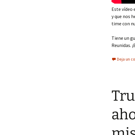
Este vídeo 
y que nos h
time con nu
Tiene un gu
Reunidas. ¡
Deja un c
Tru
aho
mis