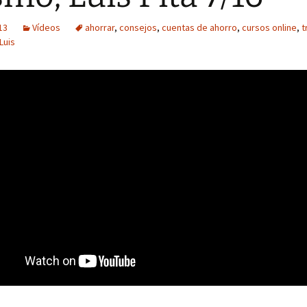
13
Vídeos
ahorrar
,
consejos
,
cuentas de ahorro
,
cursos online
,
t
Luis