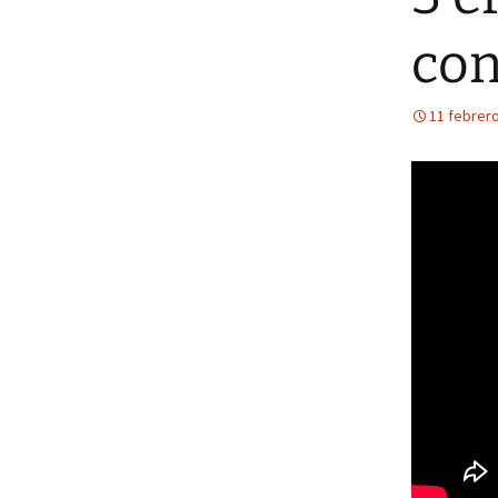
con
11 febrero