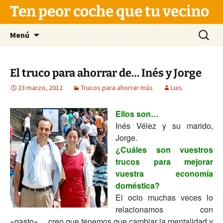
Saltar
Ten peor coche que tu vecino
al
contenido
Buscar:
Menú
El truco para ahorrar de… Inés y Jorge
23 marzo, 2012
Trucos para ahorrar más
Luis
Ellos son…
Inés Vélez y su marido,
Jorge.
¿Cuáles son vuestros
trucos para mejorar
vuestra economía
doméstica?
El ocio muchas veces lo
relacionamos con
«gasto»… creo que tenemos que cambiar la mentalidad y