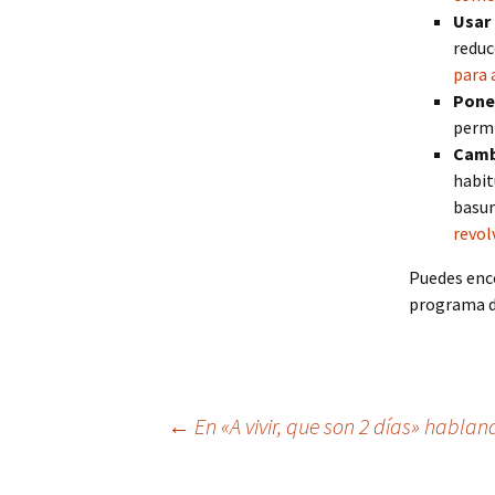
Usar 
reduc
para 
Poner
permi
Cambi
habit
basur
revol
Puedes enco
programa de
Navegación
←
En «A vivir, que son 2 días» hablan