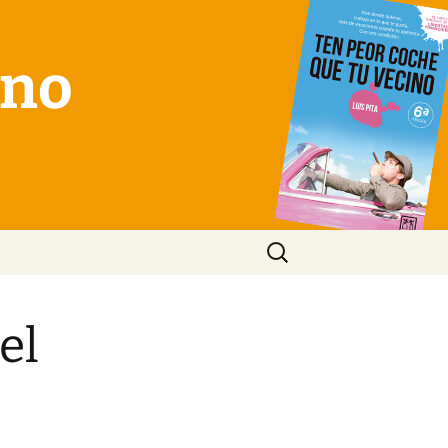
ino
Buscar:
el