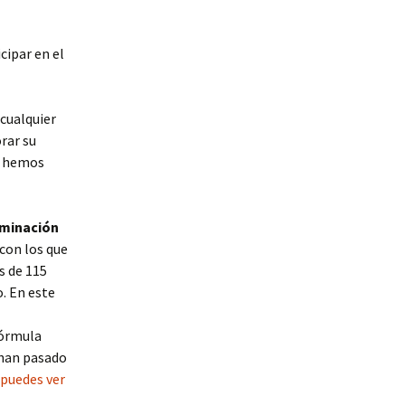
cipar en el
cualquier
rar su
e hemos
iminación
 con los que
s de 115
o. En este
fórmula
 han pasado
 puedes ver