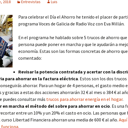
e, 2018
Entrevistas
Luis
Para celebrar el Día el Ahorro he tenido el placer de parti
programa Voces de Galicia de Radio Voz con Eva Millán.
En el programa he hablado sobre 5 trucos de ahorro que 
persona puede poner en marcha y que le ayudarán a mejo
economía. Estas son las formas concretas de ahorro qu
comentado:
Revisar la potencia contratada y acertar con la discr
ia para ahorrar en la factura eléctrica
. Estos son los dos trucos
onseguirás ahorrar. Para un hogar de 4 personas, el gasto medio e
 y gracias a estas dos acciones ahorrarán 32 € al mes o 384 € al añ
e puedes consultar más
trucos para ahorrar energía en el hogar
.
 en marcha el método del sobre para ahorrar en ocio
. Es una 
recortar entre un 10% y un 20% el casto en ocio. Las personas que
l curso Libertad Financiera ahorran una media de 600 € al año.
Aquí
 funciona
.