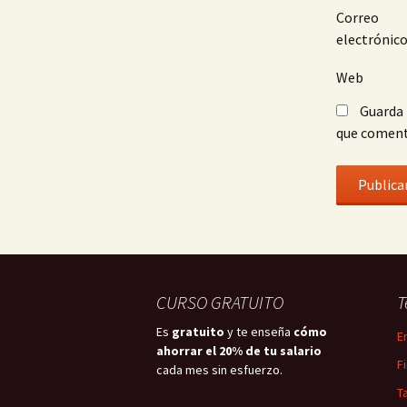
Correo
electrónic
Web
Guarda 
que coment
CURSO GRATUITO
T
Es
gratuito
y te enseña
cómo
E
ahorrar el 20% de tu salario
F
cada mes sin esfuerzo.
T