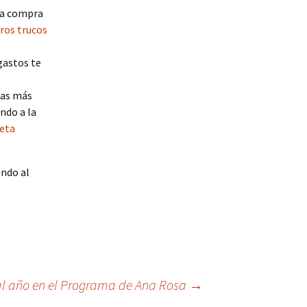
 la compra
tros trucos
 gastos te
 las más
ndo a la
jeta
ndo al
 al año en el Programa de Ana Rosa
→