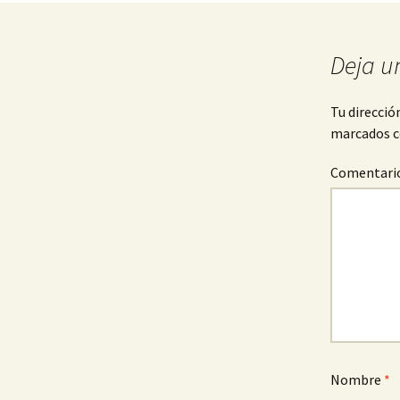
de
entradas
Deja u
Tu direcció
marcados 
Comentari
Nombre
*