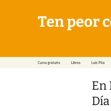
Saltar
al
contenido
Ten peor c
Curso gratuito
Libros
Luis Pita
En 
Día