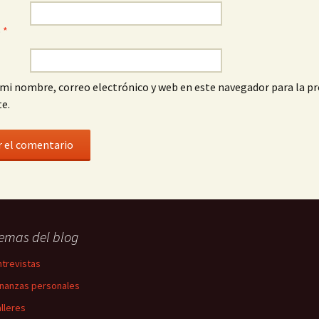
o
*
mi nombre, correo electrónico y web en este navegador para la p
e.
emas del blog
ntrevistas
inanzas personales
alleres