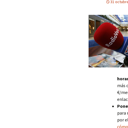
31 octubr
horar
más c
€/mes
enlac
Poner
para 
por e
cómo