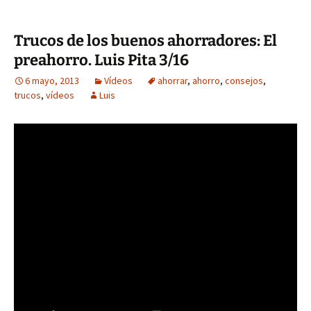
Trucos de los buenos ahorradores: El
preahorro. Luis Pita 3/16
6 mayo, 2013
Vídeos
ahorrar
,
ahorro
,
consejos
,
trucos
,
vídeos
Luis