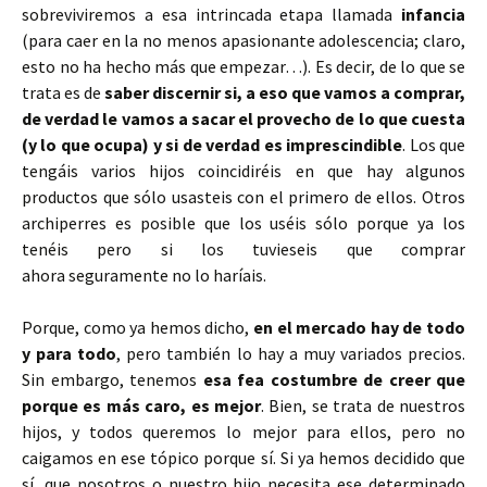
sobreviviremos a esa intrincada etapa llamada
infancia
(para caer en la no menos apasionante adolescencia; claro,
esto no ha hecho más que empezar…). Es decir, de lo que se
trata es de
saber discernir si, a eso que vamos a comprar,
de verdad le vamos a sacar el provecho de lo que cuesta
(y lo que ocupa) y si de verdad es imprescindible
. Los que
tengáis varios hijos coincidiréis en que hay algunos
productos que sólo usasteis con el primero de ellos. Otros
archiperres es posible que los uséis sólo porque ya los
tenéis pero si los tuvieseis que comprar
ahora seguramente no lo haríais.
Porque, como ya hemos dicho,
en el mercado hay de todo
y para todo
, pero también lo hay a muy variados precios.
Sin embargo, tenemos
esa fea costumbre de creer que
porque es más caro, es mejor
. Bien, se trata de nuestros
hijos, y todos queremos lo mejor para ellos, pero no
caigamos en ese tópico porque sí. Si ya hemos decidido que
sí, que nosotros o nuestro hijo necesita ese determinado