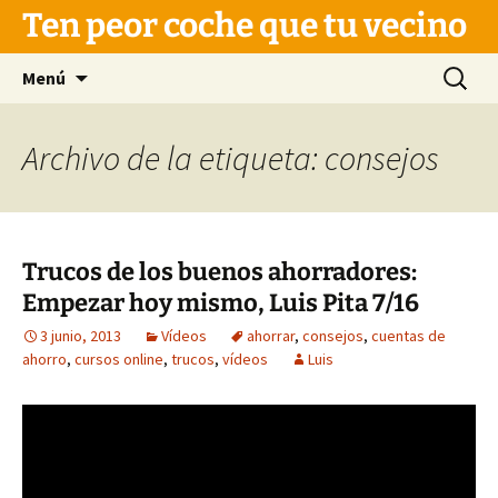
Saltar
Ten peor coche que tu vecino
al
contenido
Buscar:
Menú
Archivo de la etiqueta: consejos
Trucos de los buenos ahorradores:
Empezar hoy mismo, Luis Pita 7/16
3 junio, 2013
Vídeos
ahorrar
,
consejos
,
cuentas de
ahorro
,
cursos online
,
trucos
,
vídeos
Luis