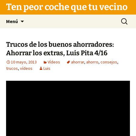
Saltar
Ten peor coche que tu vecino
al
contenido
Buscar:
Menú
Trucos de los buenos ahorradores:
Ahorrar los extras, Luis Pita 4/16
10 mayo, 2013
Vídeos
ahorrar
,
ahorro
,
consejos
,
trucos
,
vídeos
Luis