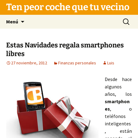
Saltar
Ten peor coche que tu vecino
al
contenido
Buscar:
Menú
Estas Navidades regala smartphones
libres
27 noviembre, 2012
Finanzas personales
Luis
Desde hace
algunos
años, los
smartphon
es
, o
teléfonos
inteligentes
, están