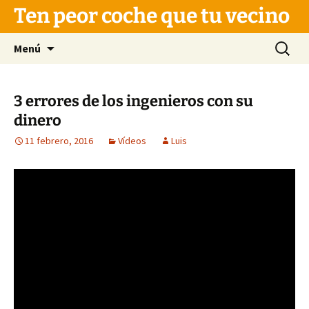
Saltar
Ten peor coche que tu vecino
al
contenido
Buscar:
Menú
3 errores de los ingenieros con su
dinero
11 febrero, 2016
Vídeos
Luis