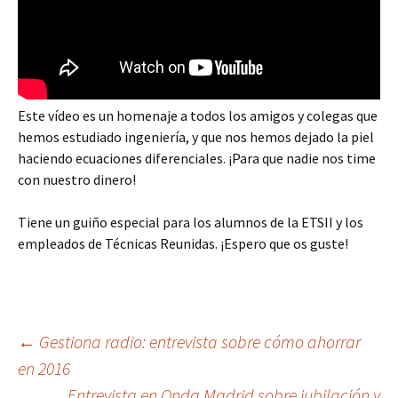
Este vídeo es un homenaje a todos los amigos y colegas que
hemos estudiado ingeniería, y que nos hemos dejado la piel
haciendo ecuaciones diferenciales. ¡Para que nadie nos time
con nuestro dinero!
Tiene un guiño especial para los alumnos de la ETSII y los
empleados de Técnicas Reunidas. ¡Espero que os guste!
Navegación
←
Gestiona radio: entrevista sobre cómo ahorrar
en 2016
Entrevista en Onda Madrid sobre jubilación y