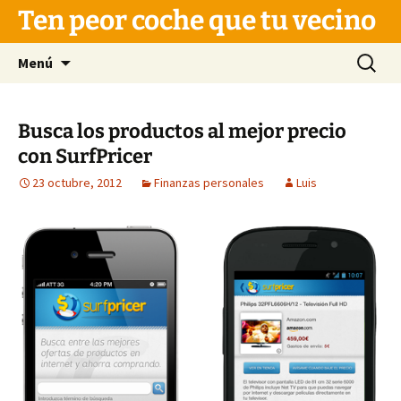
Saltar
Ten peor coche que tu vecino
al
contenido
Buscar:
Menú
Busca los productos al mejor precio
con SurfPricer
23 octubre, 2012
Finanzas personales
Luis