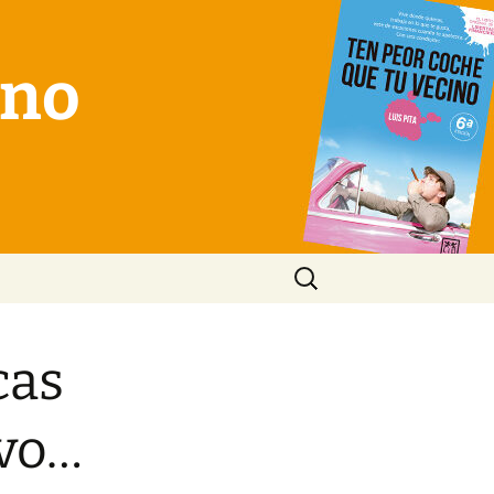
ino
Buscar:
cas
ivo…