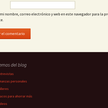
mi nombre, correo electrónico y web en este navegador para la p
e.
emas del blog
ntrevistas
inanzas personales
alleres
rucos para ahorrar más
ídeos