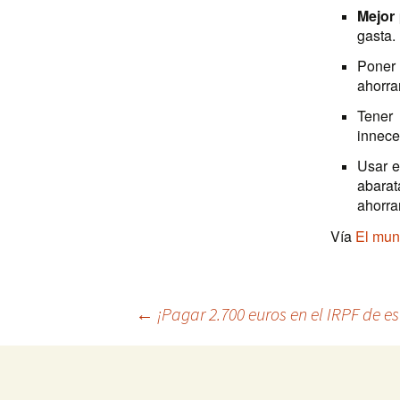
Mejor
gasta.
Poner 
ahorra
Tener
innece
Usar e
abarat
ahorra
Vía
El mu
Navegación
←
¡Pagar 2.700 euros en el IRPF de es
de