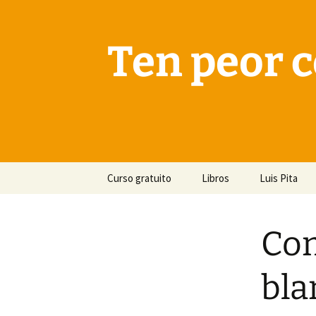
Saltar
al
contenido
Ten peor c
Curso gratuito
Libros
Luis Pita
Com
bla