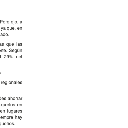
 Pero ojo, a
 ya que, en
vado.
as que las
rte. Según
el 29% del
s.
 regionales
des ahorrar
expertos en
 en lugares
siempre hay
equeños.