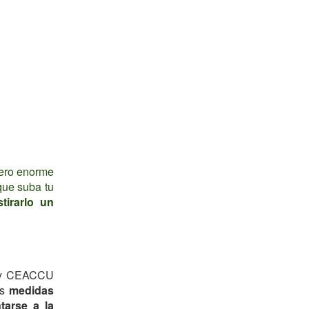
ero enorme
que suba tu
stirarlo un
E y CEACCU
as
medidas
tarse a la