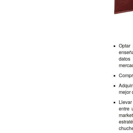
Optar
enseña
datos
mercad
Compr
Adquir
mejor 
Llevar
entre 
market
estrat
chuche