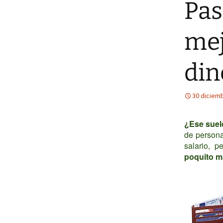
Pas
mej
din
30 diciem
¿Ese sueld
de persona
salario, 
poquito 