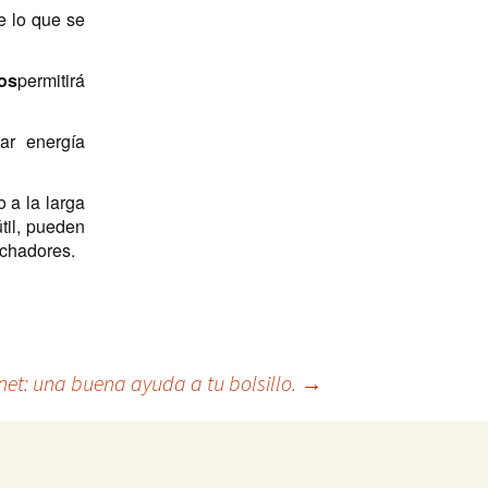
e lo que se
os
permitirá
ar energía
 a la larga
til, pueden
ochadores.
net: una buena ayuda a tu bolsillo.
→