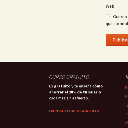
Web
Guarda 
que coment
CURSO GRATUITO
T
Es
gratuito
y te enseña
cómo
E
ahorrar el 20% de tu salario
F
cada mes sin esfuerzo.
T
EMPEZAR CURSO GRATUITO
T
V