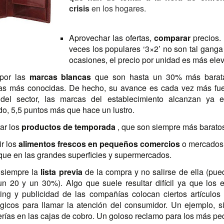
crisis
en los hogares.
Aprovechar las ofertas,
comparar
precios.
veces los populares ‘3×2’ no son tal ganga
ocasiones, el precio por unidad es más ele
 por las
marcas blancas
que son hasta un 30% más barat
s más conocidas. De hecho, su avance es cada vez más fue
 del sector, las marcas del establecimiento alcanzan ya 
o, 5,5 puntos más que hace un lustro.
ar los
productos de temporada
, que son siempre más barato
ir los
alimentos frescos en pequeños comercios
o mercados
que en las grandes superficies y supermercados.
 siempre la
lista previa
de la compra y no salirse de ella (pue
un 20 y un 30%). Algo que suele resultar difícil ya que los 
ing y publicidad de las compañías colocan ciertos artículos
égicos para llamar la atención del consumidor. Un ejemplo, 
rías en las cajas de cobro. Un goloso reclamo para los más p