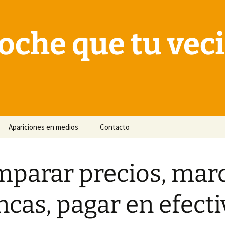
oche que tu vec
Apariciones en medios
Contacto
parar precios, mar
ncas, pagar en efect