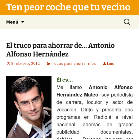
Saltar
Ten peor coche que tu vecino
al
contenido
Buscar:
Menú
El truco para ahorrar de… Antonio
Alfonso Hernández
9 febrero, 2012
Trucos para ahorrar más
Luis
Él es…
Me llamo
Antonio Alfonso
Hernández Mateo
, soy periodista
de carrera, locutor y actor de
vocación. Dirijo y presento dos
programas en Radiolé a nivel
nacional, además de grabar
publicidad, documentales,