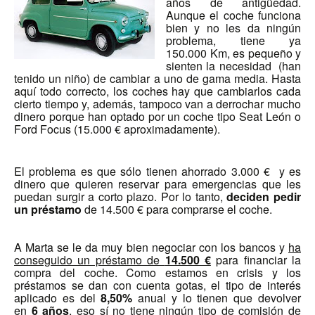
años de antigüedad.
Aunque el coche funciona
bien y no les da ningún
problema, tiene ya
150.000 Km, es pequeño y
sienten la necesidad (han
tenido un niño) de cambiar a uno de gama media. Hasta
aquí todo correcto, los coches hay que cambiarlos cada
cierto tiempo y, además, tampoco van a derrochar mucho
dinero porque han optado por un coche tipo Seat León o
Ford Focus (15.000 € aproximadamente).
El problema es que sólo tienen ahorrado 3.000 € y es
dinero que quieren reservar para emergencias que les
puedan surgir a corto plazo. Por lo tanto,
deciden pedir
un préstamo
de 14.500 € para comprarse el coche.
A Marta se le da muy bien negociar con los bancos y
ha
conseguido un préstamo de
14.500 €
para financiar la
compra del coche. Como estamos en crisis y los
préstamos se dan con cuenta gotas, el tipo de interés
aplicado es del
8,50%
anual y lo tienen que devolver
en
6 años
, eso sí no tiene ningún tipo de comisión de