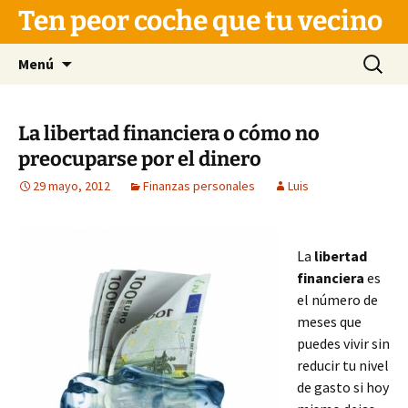
Saltar
Ten peor coche que tu vecino
al
contenido
Buscar:
Menú
La libertad financiera o cómo no
preocuparse por el dinero
29 mayo, 2012
Finanzas personales
Luis
La
libertad
financiera
es
el número de
meses que
puedes vivir sin
reducir tu nivel
de gasto si hoy