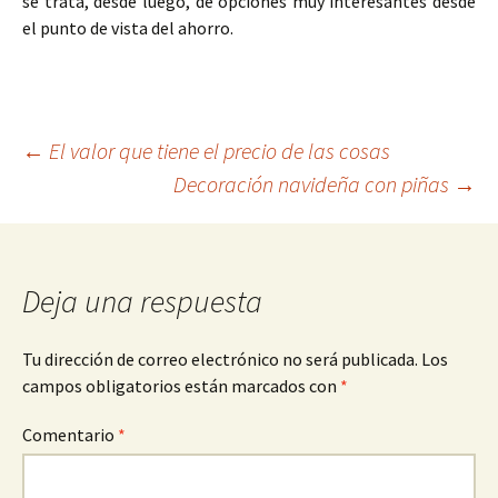
se trata, desde luego, de opciones muy interesantes desde
el punto de vista del ahorro.
Navegación
←
El valor que tiene el precio de las cosas
Decoración navideña con piñas
→
de
entradas
Deja una respuesta
Tu dirección de correo electrónico no será publicada.
Los
campos obligatorios están marcados con
*
Comentario
*