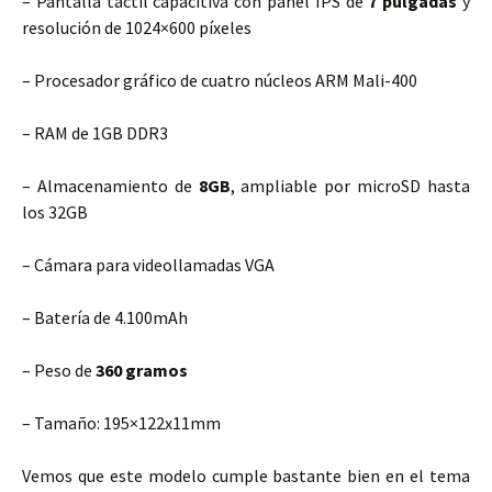
– Pantalla táctil capacitiva con panel IPS de
7 pulgadas
y
resolución de 1024×600 píxeles
– Procesador gráfico de cuatro núcleos ARM Mali-400
– RAM de 1GB DDR3
– Almacenamiento de
8GB
, ampliable por microSD hasta
los 32GB
– Cámara para videollamadas VGA
– Batería de 4.100mAh
– Peso de
360 gramos
– Tamaño: 195×122x11mm
Vemos que este modelo cumple bastante bien en el tema