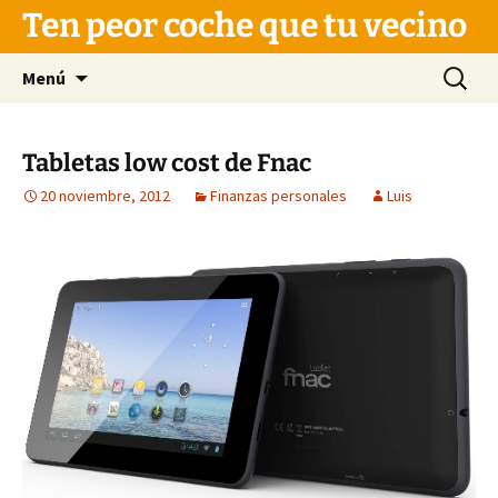
Saltar
Ten peor coche que tu vecino
al
contenido
Buscar:
Menú
Tabletas low cost de Fnac
20 noviembre, 2012
Finanzas personales
Luis