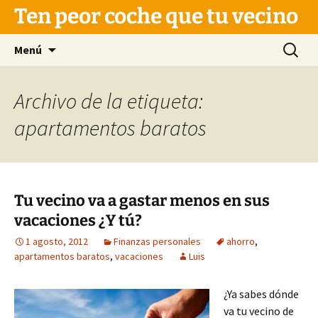
Saltar
Ten peor coche que tu vecino
al
contenido
Buscar:
Menú
Archivo de la etiqueta:
apartamentos baratos
Tu vecino va a gastar menos en sus
vacaciones ¿Y tú?
1 agosto, 2012
Finanzas personales
ahorro
,
apartamentos baratos
,
vacaciones
Luis
¿Ya sabes dónde
va tu vecino de