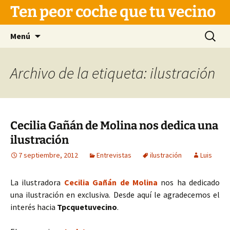
Saltar
Ten peor coche que tu vecino
al
contenido
Buscar:
Menú
Archivo de la etiqueta: ilustración
Cecilia Gañán de Molina nos dedica una
ilustración
7 septiembre, 2012
Entrevistas
ilustración
Luis
La ilustradora
Cecilia Gañán de Molina
nos ha dedicado
una ilustración en exclusiva. Desde aquí le agradecemos el
interés hacia
Tpcquetuvecino
.