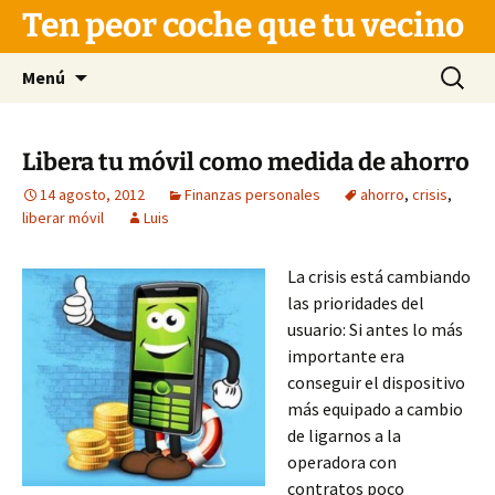
Saltar
Ten peor coche que tu vecino
al
contenido
Buscar:
Menú
Libera tu móvil como medida de ahorro
14 agosto, 2012
Finanzas personales
ahorro
,
crisis
,
liberar móvil
Luis
La crisis está cambiando
las prioridades del
usuario: Si antes lo más
importante era
conseguir el dispositivo
más equipado a cambio
de ligarnos a la
operadora con
contratos poco