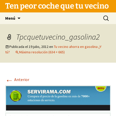
Saltar
Ten peor coche que tu vecino
al
contenido
Buscar:
Menú
Tpcquetuvecino_gasolina2
Publicada el
19 julio, 2012
en
Tu vecino ahorra en gasolina ¿Y
tú?
Máxima resolución (634 × 665)
←
Anterior