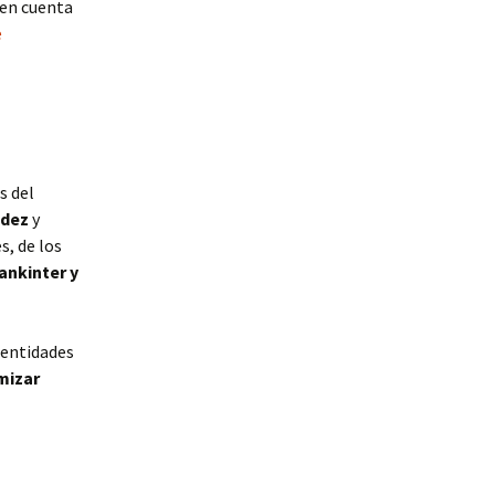
 en cuenta
e
s del
idez
y
s, de los
ankinter y
 entidades
mizar