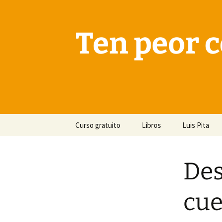
Saltar
al
contenido
Ten peor c
Curso gratuito
Libros
Luis Pita
Des
cue