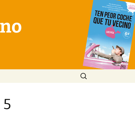
ino
Buscar:
 5