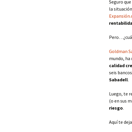
Seguro que 
la situació
Expansión
rentabilid
Pero…¿cuál
Goldman S
mundo, ha 
calidad cre
seis bancos
Sabadell
.
Luego, te 
(o en sus m
riesgo
.
Aquí te dej