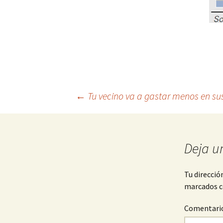
Navegación
←
Tu vecino va a gastar menos en sus
de
Deja u
entradas
Tu direcció
marcados 
Comentari