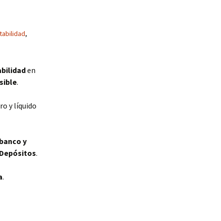
tabilidad
,
abilidad
en
sible
.
o y líquido
 banco y
 Depósitos
.
a
.