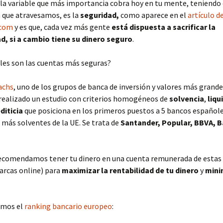
la variable que más importancia cobra hoy en tu mente, teniendo
n que atravesamos, es la
seguridad,
como aparece en el
artículo d
.com
y es que, cada vez más gente
está dispuesta a sacrificar la
ad, si a cambio tiene su dinero seguro
.
es son las cuentas más seguras?
achs
, uno de los grupos de banca de inversión y valores más grande
realizado un estudio con criterios homogéneos de
solvencia
,
liqu
diticia
que posiciona en los primeros puestos a 5 bancos españole
 más solventes de la UE. Se trata de
Santander, Popular, BBVA, B
recomendamos tener tu dinero en una cuenta remunerada de estas
arcas online) para
maximizar la rentabilidad de tu dinero
y
mini
amos el
ranking bancario europeo
: