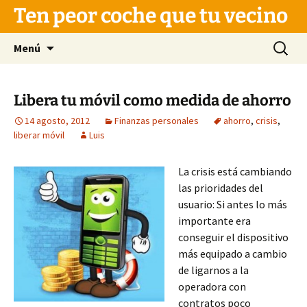
Saltar
Ten peor coche que tu vecino
al
contenido
Buscar:
Menú
Libera tu móvil como medida de ahorro
14 agosto, 2012
Finanzas personales
ahorro
,
crisis
,
liberar móvil
Luis
La crisis está cambiando
las prioridades del
usuario: Si antes lo más
importante era
conseguir el dispositivo
más equipado a cambio
de ligarnos a la
operadora con
contratos poco