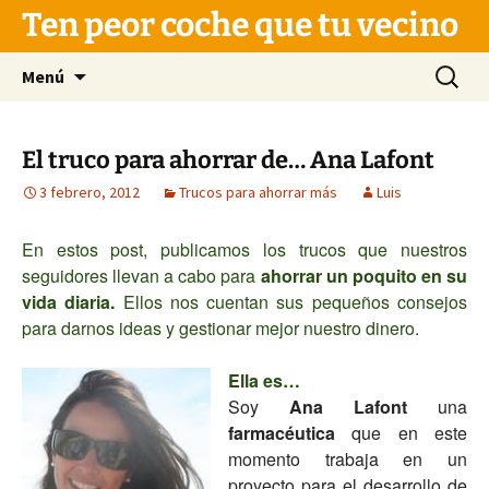
Saltar
Ten peor coche que tu vecino
al
contenido
Buscar:
Menú
El truco para ahorrar de… Ana Lafont
3 febrero, 2012
Trucos para ahorrar más
Luis
En estos post, publicamos los trucos que nuestros
seguidores llevan a cabo para
ahorrar un poquito en su
vida diaria.
Ellos nos cuentan sus pequeños consejos
para darnos ideas y gestionar mejor nuestro dinero.
Ella es…
Soy
Ana Lafont
una
farmacéutica
que en este
momento trabaja en un
proyecto para el desarrollo de