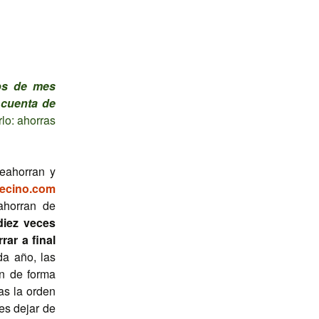
ros de mes
 cuenta de
rlo: ahorras
reahorran y
ecino.com
ahorran de
diez veces
ar a final
a año, las
n de forma
as la orden
 es dejar de