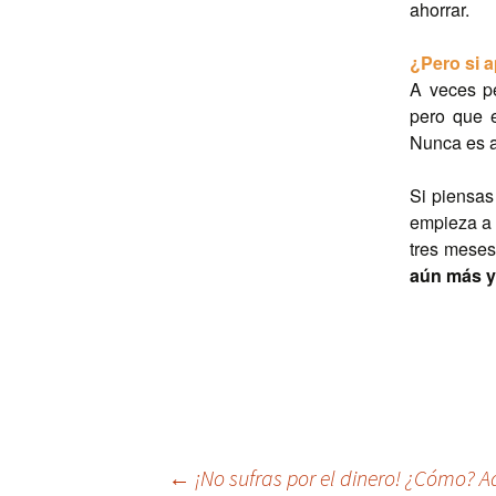
ahorrar.
¿Pero si a
A veces p
pero que 
Nunca es a
Si piensas
empieza a 
tres meses
aún más y
Navegación
←
¡No sufras por el dinero! ¿Cómo?