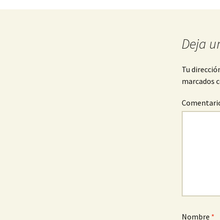
de
Deja u
entradas
Tu direcció
marcados 
Comentari
Nombre
*