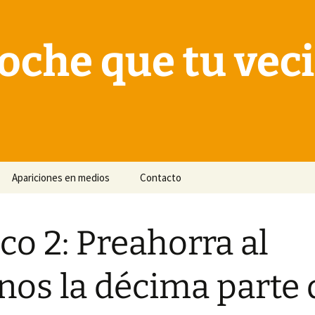
oche que tu vec
Apariciones en medios
Contacto
co 2: Preahorra al
os la décima parte 