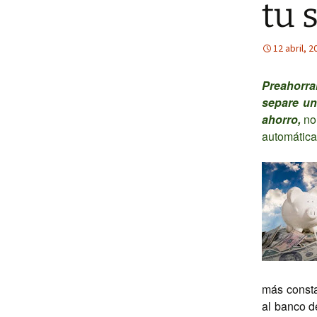
tu 
12 abril, 2
Preahorra
separe un
ahorro,
no
automática
más consta
al banco de