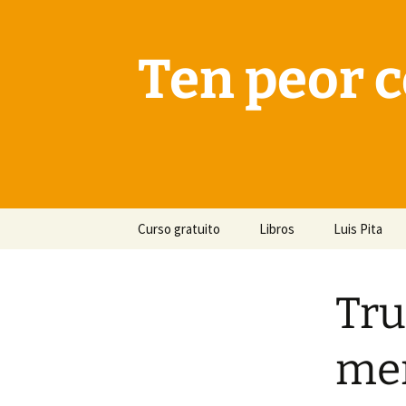
Saltar
al
contenido
Ten peor c
Curso gratuito
Libros
Luis Pita
Tru
men