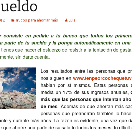
sueldo
012
Trucos para ahorrar más
Luis
r consiste en pedirle a tu banco que todos los prime
a parte de tu sueldo y la ponga automáticamente en una
 tienes que hacer el esfuerzo de resistir a la tentación de gasta
mente, sin darte cuenta.
Los resultados entre las personas que p
nos siguen en
www.tenpeorcochequetuv
hablan por sí mismos. Estas personas 
media un 17% de sus ingresos anuales,
más que las personas que intentan ahorr
de mes
. Además de que ahorran más cad
personas que preahorran también lo hace
nte y durante más años. La razón es evidente, una vez que d
 que ahorre una parte de su salario todos los meses, lo difícil