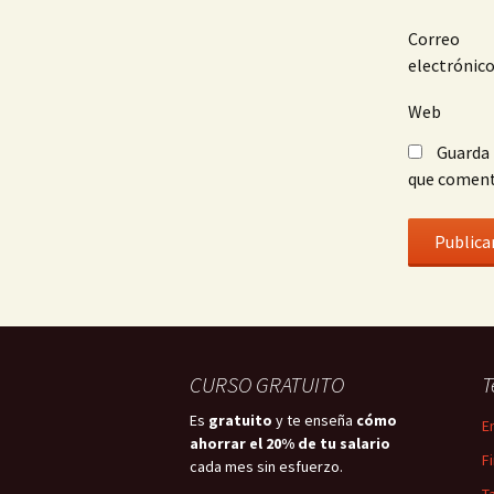
Correo
electrónic
Web
Guarda 
que coment
CURSO GRATUITO
T
Es
gratuito
y te enseña
cómo
E
ahorrar el 20% de tu salario
F
cada mes sin esfuerzo.