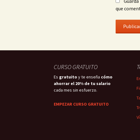
Guarda 
que coment
CURSO GRATUITO
T
Es
gratuito
y te enseña
cómo
E
ahorrar el 20% de tu salario
F
cada mes sin esfuerzo.
T
EMPEZAR CURSO GRATUITO
T
V