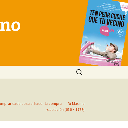
ino
Buscar:
mprar cada cosa al hacer la compra
Máxima
resolución (616 × 1789)