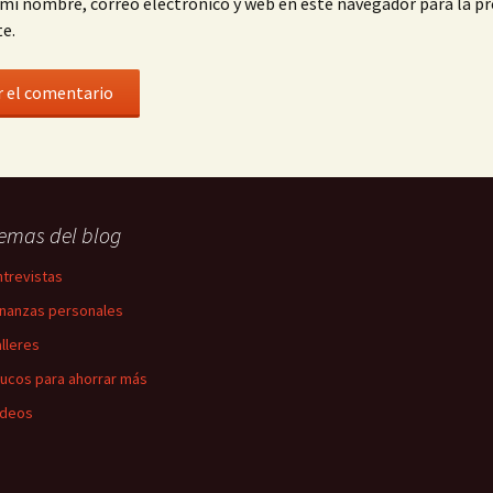
mi nombre, correo electrónico y web en este navegador para la p
e.
emas del blog
ntrevistas
inanzas personales
alleres
rucos para ahorrar más
ídeos