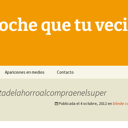
oche que tu vec
Apariciones en medios
Contacto
tadelahorroalcompraenelsuper
Publicada el
4 octubre, 2012
en
Dónde co