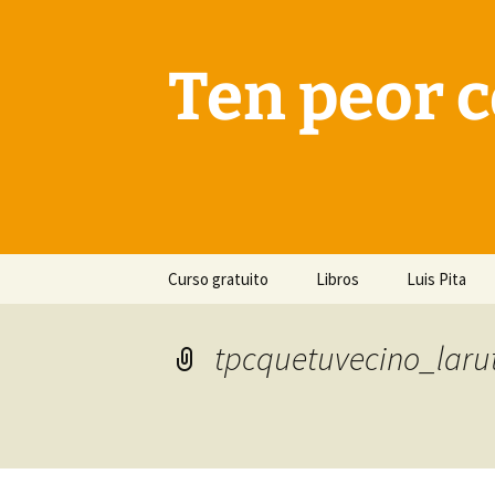
Saltar
al
contenido
Ten peor c
Curso gratuito
Libros
Luis Pita
tpcquetuvecino_laru