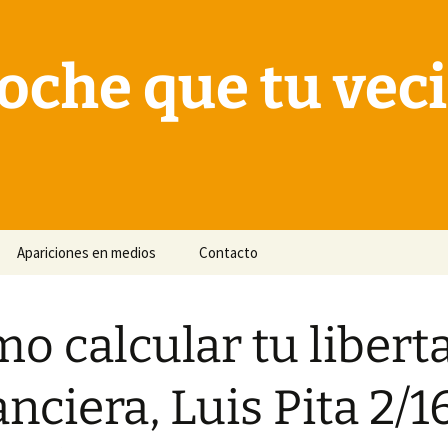
oche que tu vec
Apariciones en medios
Contacto
o calcular tu libert
anciera, Luis Pita 2/1