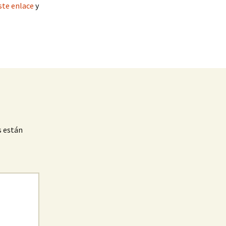
ste enlace
y
s están