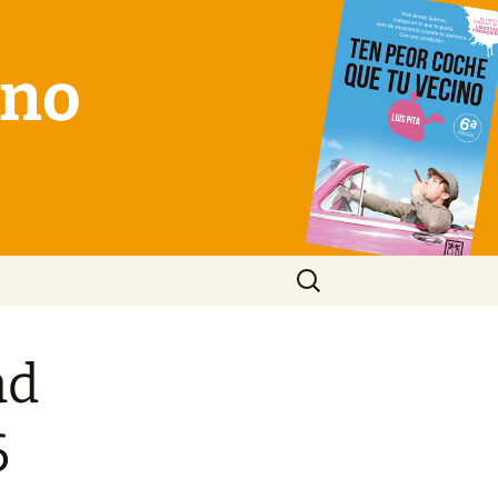
ino
Buscar:
ad
6