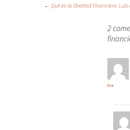
Navegación
←
Qué es la libertad Financiera. Luis 
de
2 come
financi
entradas
Eva