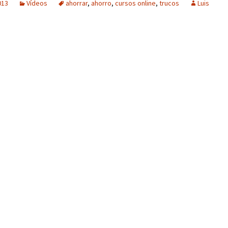
013
Vídeos
ahorrar
,
ahorro
,
cursos online
,
trucos
Luis