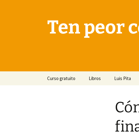
Saltar
al
contenido
Ten peor c
Curso gratuito
Libros
Luis Pita
Cóm
fin