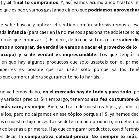
s) y
al final lo compramos
. Y, así, vamos acumulando trastos in
lo que es peor, vamos gastando dinero que
podríamos aprovechar
se sabe buscar y aplicar el sentido común sobreviviremos a esa
mada
infancia
(para caer en la no menos apasionante adolescencia;
o más que empezar…). Es decir, de lo que se trata es de
saber dis
mos a comprar, de verdad le vamos a sacar el provecho de lo
 ocupa) y si de verdad es imprescindible
. Los que tengáis v
is en que hay algunos productos que sólo usasteis con el primer
hiperres es posible que los uséis sólo porque ya los tené
is que comprar ahora seguramente no lo haríais.
mo ya hemos dicho,
en el mercado hay de todo y para todo
, p
uy variados precios. Sin embargo, tenemos
esa fea costumbre d
 más caro, es mejor
. Bien, se trata de nuestros hijos, y todos
ellos, pero no caigamos en ese tópico porque sí. Si ya hemos deci
os o nuestro hijo necesita ese determinado producto, no debemo
 de buenas a primeras. Hay que comparar productos, con diferent
Es decir, la
comparativa calidad-precio
.
No siempre lo más 