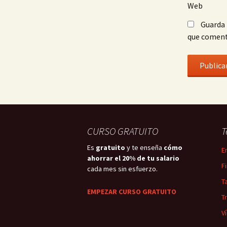
Web
Guarda 
que coment
CURSO GRATUITO
T
Es
gratuito
y te enseña
cómo
E
ahorrar el 20% de tu salario
F
cada mes sin esfuerzo.
T
EMPEZAR CURSO GRATUITO
T
V