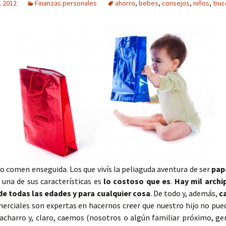
, 2012
Finanzas personales
ahorro
,
bebes
,
consejos
,
niños
,
truc
 lo comen enseguida. Los que vivís la peliaguda aventura de ser
pap
 una de sus características es
lo costoso que es
.
Hay mil archi
 de todas las edades y para cualquier cosa
. De todo y, además,
c
erciales son expertas en hacernos creer que nuestro hijo no pued
 cacharro y, claro, caemos (nosotros o algún familiar próximo, g