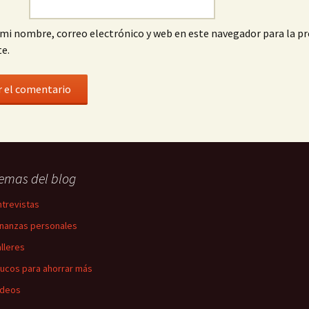
mi nombre, correo electrónico y web en este navegador para la p
e.
emas del blog
ntrevistas
inanzas personales
alleres
rucos para ahorrar más
ídeos