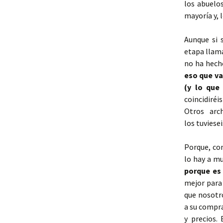
los abuelo
mayoría y, 
Aunque si 
etapa lla
no ha hech
eso que va
(y lo que
coincidiré
Otros arc
los tuviese
Porque, co
lo hay a m
porque es
mejor para 
que nosotr
a su compra
y precios. 