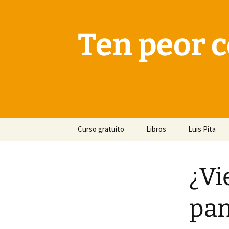
Saltar
al
contenido
Ten peor c
Curso gratuito
Libros
Luis Pita
¿Vi
pan