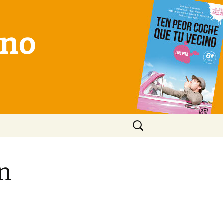
ino
Buscar:
un