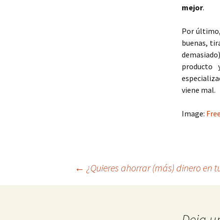
mejor
.
Por último,
buenas, tir
demasiado)
producto 
especializa
viene mal.
Image:
Fre
Navegación
←
¿Quieres ahorrar (más) dinero en t
de
Deja u