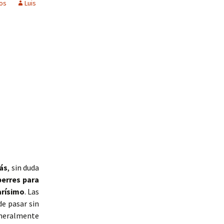
os
Luis
ás
, sin duda
perres para
arísimo
. Las
e pasar sin
eneralmente