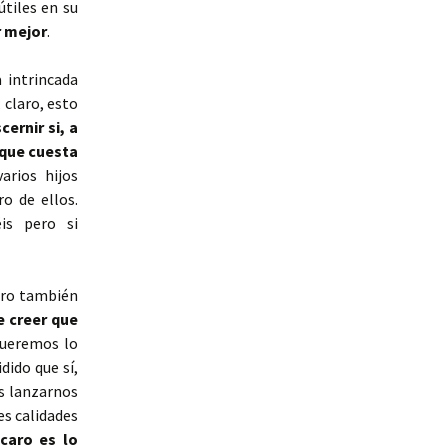
útiles en su
 mejor
.
 intrincada
 claro, esto
cernir si, a
 que cuesta
arios hijos
o de ellos.
is pero si
ero también
e creer que
 queremos lo
dido que sí,
s lanzarnos
es calidades
caro es lo